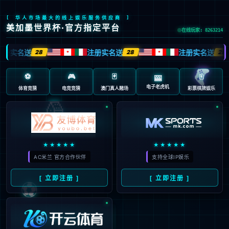
网站首页
关于我们
哎呀！
创新与国际化
页面找不到了！
U8国际集团动态
可能的原因有：
产品中心
网站可能在进行维护或者出现了程序问题。
可持续发展
回到首页
企业文化